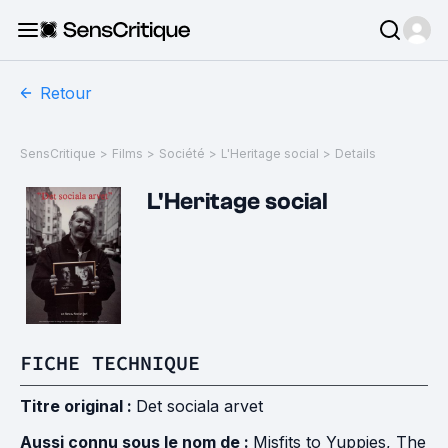
Retour
SensCritique
>
Films
>
Société
>
L'Heritage social
>
Details
L'Heritage social
FICHE TECHNIQUE
Titre original :
Det sociala arvet
Aussi connu sous le nom de :
Misfits to Yuppies, The