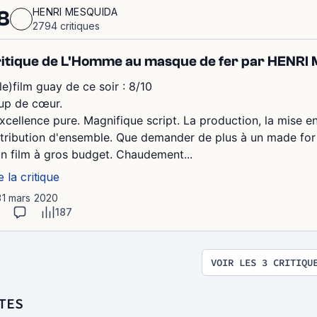
HENRI MESQUIDA
8
2794 critiques
itique de L'Homme au masque de fer par HENR
le)film guay de ce soir : 8/10
up de cœur.
excellence pure. Magnifique script. La production, la mise e
stribution d'ensemble. Que demander de plus à un made for t.
un film à gros budget. Chaudement...
e la critique
31 mars 2020
187
VOIR LES 3 CRITIQU
TES