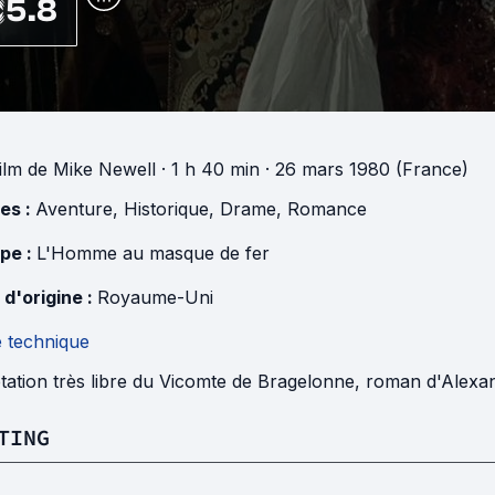
5.8
ilm
de
Mike Newell
· 1 h 40 min
· 26 mars 1980 (France)
es :
Aventure
,
Historique
,
Drame
,
Romance
pe :
L'Homme au masque de fer
 d'origine :
Royaume-Uni
e technique
tation très libre du Vicomte de Bragelonne, roman d'Alex
TING