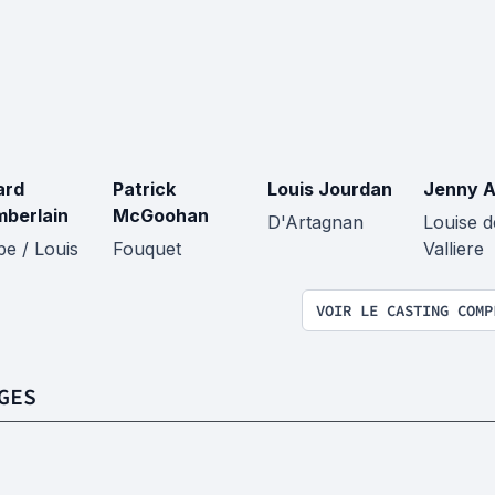
ard
Patrick
Louis Jourdan
Jenny A
berlain
McGoohan
D'Artagnan
Louise d
ipe / Louis
Fouquet
Valliere
VOIR LE CASTING COMP
GES