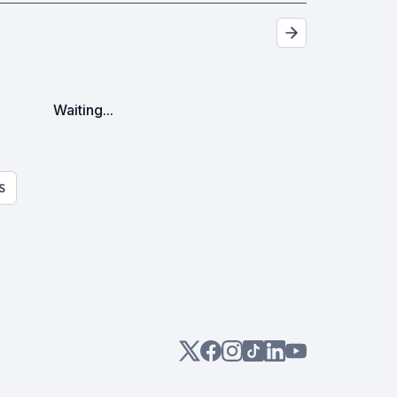
Waiting...
S