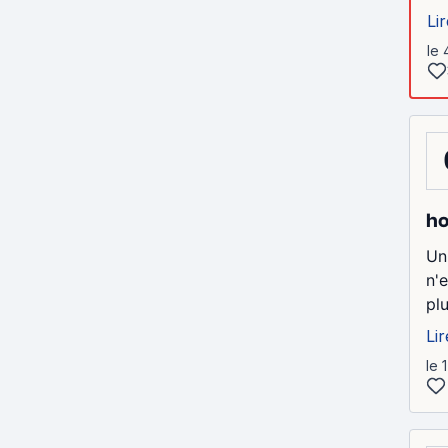
Lir
le 
ho
Un
n'
pl
Lir
le 