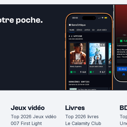
otre poche.
Jeux vidéo
Livres
B
Top 2026 Jeux vidéo
Top 2026 livres
To
007 First Light
Le Calamity Club
Une