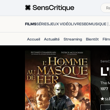
FILMS
SÉRIES
JEUX VIDÉO
LIVRES
BD
MUSIQUE
Accueil
Actualité
Streaming
Bientôt
Fil
SensCr
L
The M
1977
56