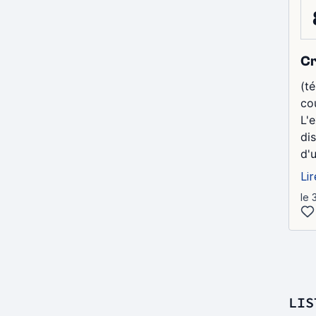
Cr
(té
co
L'
di
d'
Lir
le 
LIS