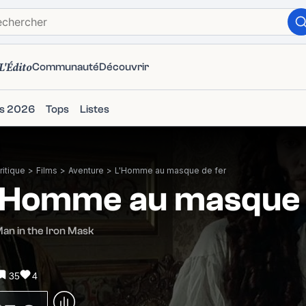
L'Édito
Communauté
Découvrir
ms 2026
Tops
Listes
itique
>
Films
>
Aventure
>
L'Homme au masque de fer
'Homme au masque 
an in the Iron Mask
35
4