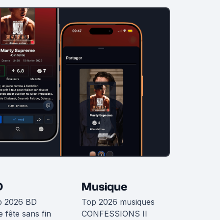
D
Musique
p 2026 BD
Top 2026 musiques
 fête sans fin
CONFESSIONS II