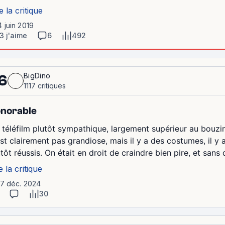
e la critique
4 juin 2019
3 j'aime
6
492
BigDino
6
1117 critiques
norable
 téléfilm plutôt sympathique, largement supérieur au bouzin
est clairement pas grandiose, mais il y a des costumes, il y 
utôt réussis. On était en droit de craindre bien pire, et san
e la critique
17 déc. 2024
30