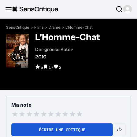
SensCritique
>
Films
>
Drame
>
L'Homme-Chat
L'Homme-Chat
Der grosse Kater
2010
5
17
2
Ma note
ÉCRIRE UNE CRITIQUE