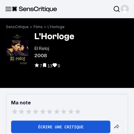
SensCritique
>
Films
>
L'Horloge
L'Horloge
El Reloj
2008
7
13
0
Ma note
ÉCRIRE UNE CRITIQUE