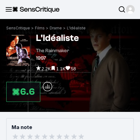
SensCritique
>
Films
>
Drame
>
L'Idéaliste
L'Idéaliste
The Rainmaker
1997
2.2K
1.1K
58
6.6
Ma note