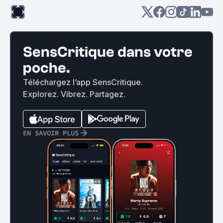
SensCritique dans votre
poche.
Téléchargez l’app SensCritique.
Explorez. Vibrez. Partagez.
EN SAVOIR PLUS