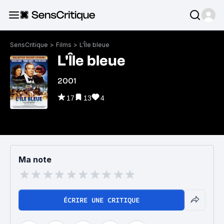
SensCritique
>
Films
>
L'Île bleue
L'Île bleue
2001
17
13
4
Ma note
ÉCRIRE UNE CRITIQUE