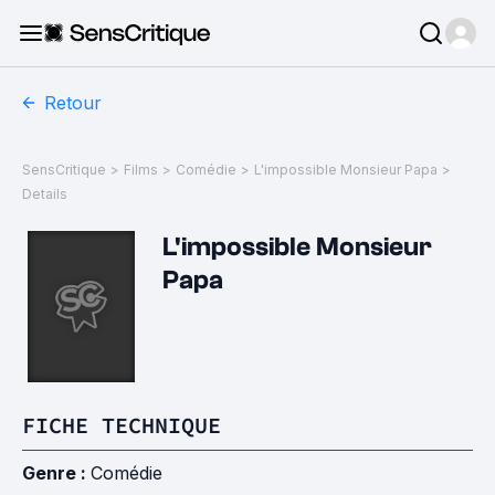
Retour
SensCritique
>
Films
>
Comédie
>
L'impossible Monsieur Papa
>
Details
L'impossible Monsieur
Papa
FICHE TECHNIQUE
Genre :
Comédie