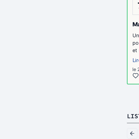
Ma
Un
po
et
Lir
le 
LIS