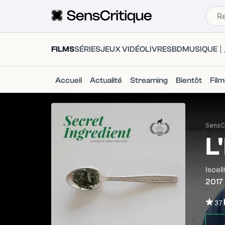
FILMS
SÉRIES
JEUX VIDÉO
LIVRES
BD
MUSIQUE
Accueil
Actualité
Streaming
Bientôt
Fil
SensCr
L
Isceli
2017
37