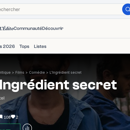
L'Édito
Communauté
Découvrir
ms 2026
Tops
Listes
itique
>
Films
>
Comédie
>
L'Ingrédient secret
'Ingrédient secret
tel
108
2