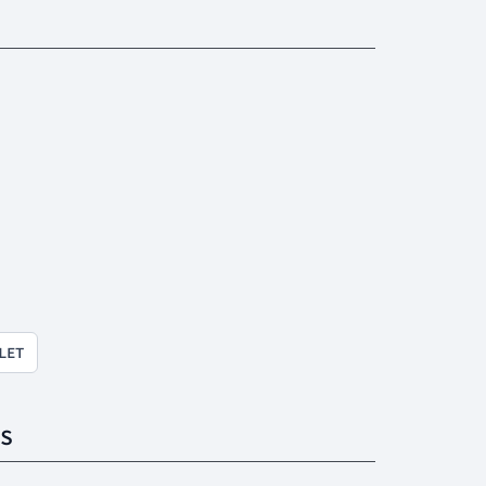
LET
S