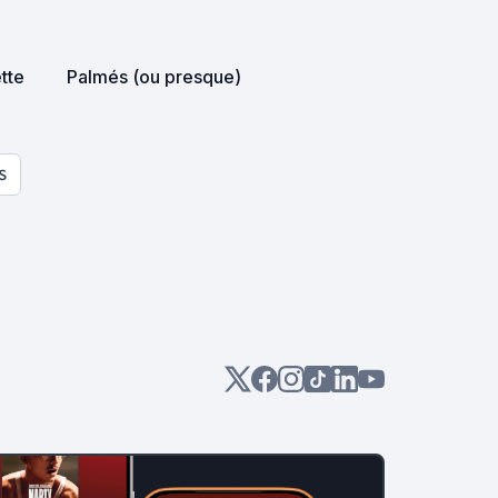
ette
Palmés (ou presque)
S