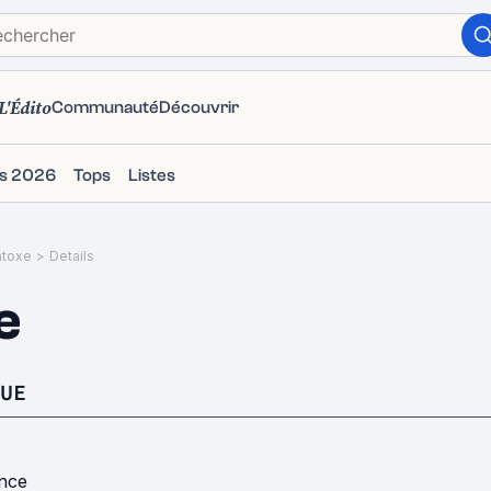
L'Édito
Communauté
Découvrir
ms 2026
Tops
Listes
Intoxe
>
Details
e
UE
nce