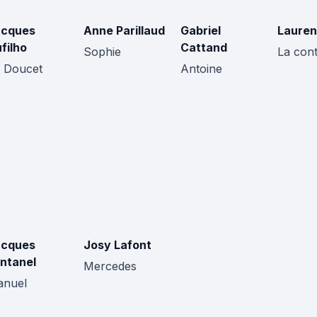
acques
Anne Parillaud
Gabriel
Lauren
filho
Cattand
Sophie
La cont
 Doucet
Antoine
acques
Josy Lafont
ntanel
Mercedes
nuel