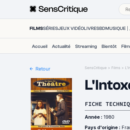
FILMS
SÉRIES
JEUX VIDÉO
LIVRES
BD
MUSIQUE
Accueil
Actualité
Streaming
Bientôt
Fil
SensCritique
>
Films
>
L'
Retour
L'Intox
FICHE TECHNIQ
Année :
1980
Pays d'origine :
Fra