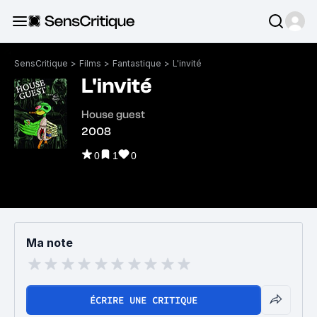
SensCritique
>
Films
>
Fantastique
>
L'invité
L'invité
House guest
2008
0
1
0
Ma note
ÉCRIRE UNE CRITIQUE