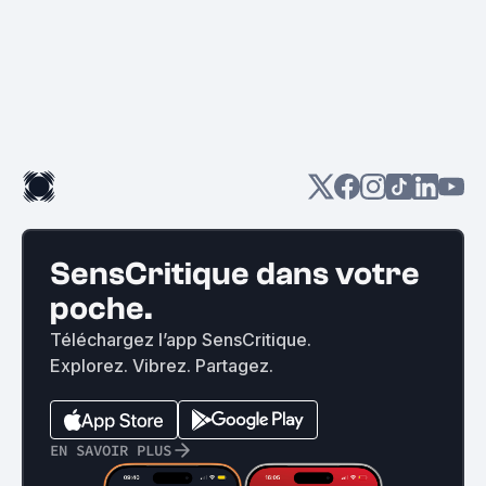
SensCritique dans votre
poche.
Téléchargez l’app SensCritique.
Explorez. Vibrez. Partagez.
EN SAVOIR PLUS