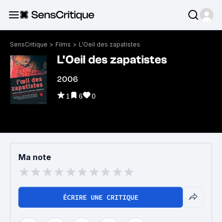
SensCritique
>
Films
>
L'Oeil des zapatistes
L'Oeil des zapatistes
2006
1
6
0
Ma note
ÉCRIRE UNE CRITIQUE