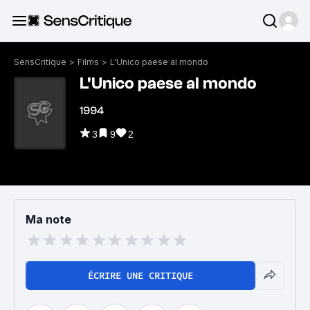
SensCritique
>
Films
>
L'Unico paese al mondo
L'Unico paese al mondo
1994
3
9
2
Ma note
ÉCRIRE UNE CRITIQUE