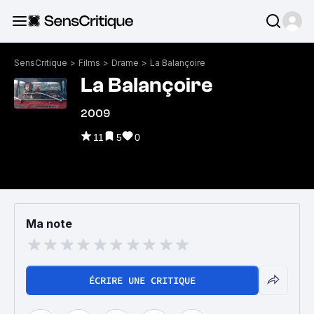
SensCritique
>
Films
>
Drame
>
La Balançoire
La Balançoire
2009
11
5
0
Ma note
ÉCRIRE UNE CRITIQUE