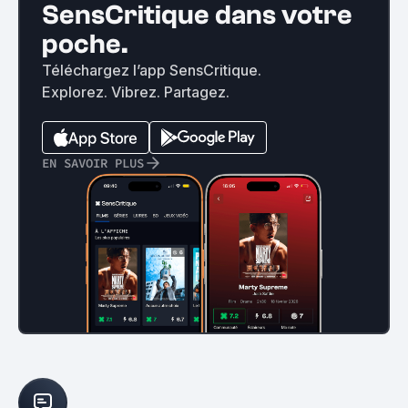
SensCritique dans votre
poche.
Téléchargez l’app SensCritique.
Explorez. Vibrez. Partagez.
EN SAVOIR PLUS