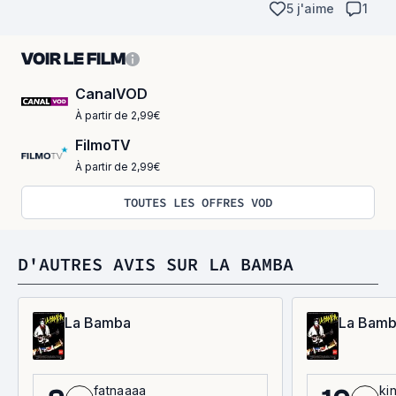
5 j'aime
1
VOIR LE FILM
CanalVOD
À partir de 2,99€
FilmoTV
À partir de 2,99€
TOUTES LES OFFRES VOD
D'AUTRES AVIS SUR LA BAMBA
La Bamba
La Bam
fatnaaaa
ki