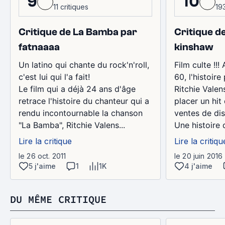
9
10
11 critiques
193
Critique de La Bamba par
Critique d
fatnaaaa
kinshaw
Un latino qui chante du rock'n'roll,
Film culte !!
c'est lui qui l'a fait!
60, l'histoir
Le film qui a déjà 24 ans d'âge
Ritchie Valen
retrace l'histoire du chanteur qui a
placer un hit
rendu incontournable la chanson
ventes de di
"La Bamba", Ritchie Valens...
Une histoire 
Lire la critique
Lire la critiqu
le 26 oct. 2011
le 20 juin 2016
5 j'aime
1
1K
4 j'aime
DU MÊME CRITIQUE