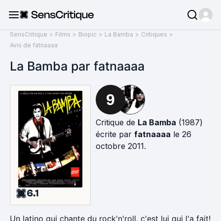
SensCritique
>
Films
>
Biopic
>
La Bamba
>
Critiques
>
Avis de fatnaaaa
La Bamba par fatnaaaa
9
Critique de
La Bamba
(1987)
écrite par
fatnaaaa
le 26
octobre 2011.
6.1
Un latino qui chante du rock'n'roll, c'est lui qui l'a fait!