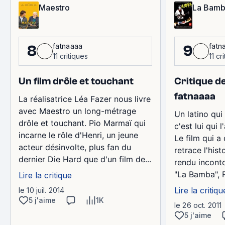
Maestro
La Bam
fatnaaaa
fatn
8
9
11 critiques
11 cr
Un film drôle et touchant
Critique d
fatnaaaa
La réalisatrice Léa Fazer nous livre
avec Maestro un long-métrage
Un latino qui
drôle et touchant. Pio Marmaï qui
c'est lui qui l'
incarne le rôle d'Henri, un jeune
Le film qui a
acteur désinvolte, plus fan du
retrace l'his
dernier Die Hard que d'un film de...
rendu incont
"La Bamba", R
Lire la critique
Lire la critiqu
le 10 juil. 2014
5 j'aime
1K
le 26 oct. 2011
5 j'aime