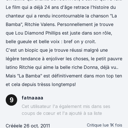
Le film qui a déjà 24 ans d'âge retrace l'histoire du
chanteur qui a rendu incontournable la chanson "La
Bamba", Ritchie Valens. Personnellement je trouve
que Lou Diamond Phillips est juste dans son rôle,
belle gueule et belle voix : bref on y croit.
C'est un biopic que je trouve réussi malgré une
légère tendance à enjoliver les choses, le petit pauvre
latino Ritchie qui aime la belle riche Donna, déjà vu..
Mais "La Bamba" est définitivement dans mon top ten
et cela depuis trèsss longtemps!
fatnaaaa
9
Cet utilisateur l'a également mis dans ses
coups de cœur et l'a ajouté à sa liste
Critique lue
1K
fois
Créée
le 26 oct. 2011