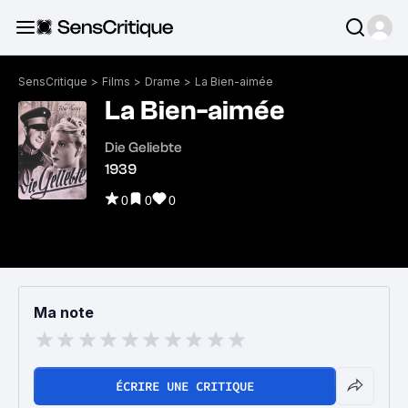
SensCritique
>
Films
>
Drame
>
La Bien-aimée
La Bien-aimée
Die Geliebte
1939
0
0
0
Ma note
ÉCRIRE UNE CRITIQUE