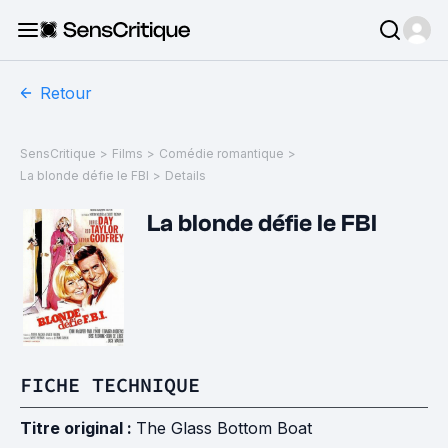
Retour
SensCritique
>
Films
>
Comédie romantique
>
La blonde défie le FBI
>
Details
La blonde défie le FBI
FICHE TECHNIQUE
Titre original :
The Glass Bottom Boat