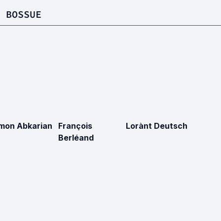
 BOSSUE
mon Abkarian
François
Lorànt Deutsch
Berléand