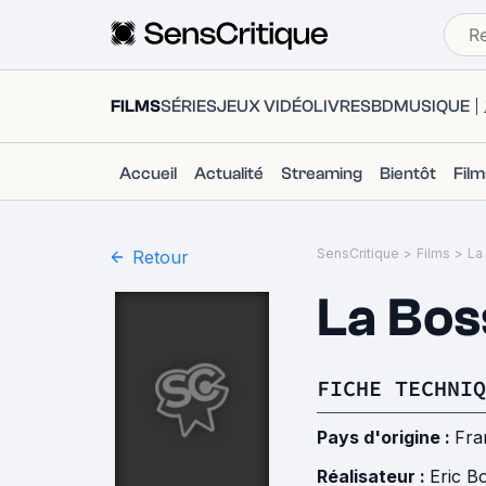
FILMS
SÉRIES
JEUX VIDÉO
LIVRES
BD
MUSIQUE
Accueil
Actualité
Streaming
Bientôt
Fil
SensCritique
>
Films
>
La
Retour
La Bos
FICHE TECHNIQ
Pays d'origine :
Fra
Réalisateur :
Eric Bo