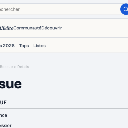
L'Édito
Communauté
Découvrir
ms 2026
Tops
Listes
 Bossue
>
Details
sue
UE
nce
issier