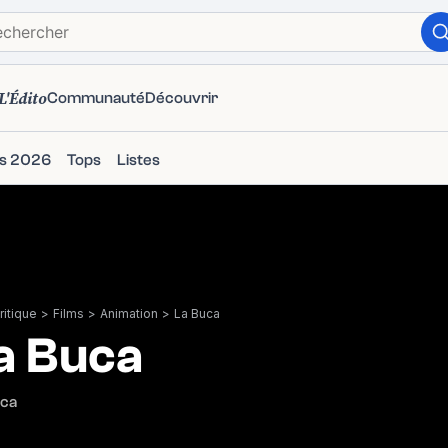
L'Édito
Communauté
Découvrir
ms 2026
Tops
Listes
itique
>
Films
>
Animation
>
La Buca
a Buca
uca