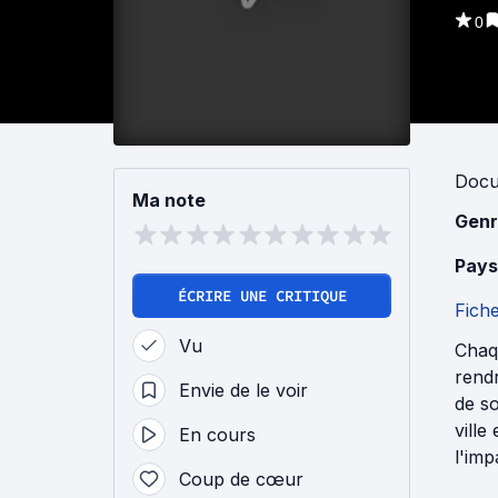
0
Docu
Ma note
Genr
Pays
ÉCRIRE UNE CRITIQUE
Fich
Vu
Chaqu
rendr
Envie de le voir
de so
ville
En cours
l'imp
Coup de cœur