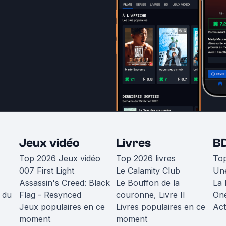
Jeux vidéo
Livres
B
Top 2026 Jeux vidéo
Top 2026 livres
To
007 First Light
Le Calamity Club
Une
Assassin's Creed: Black
Le Bouffon de la
La 
 du
Flag - Resynced
couronne, Livre II
One
Jeux populaires en ce
Livres populaires en ce
Act
moment
moment