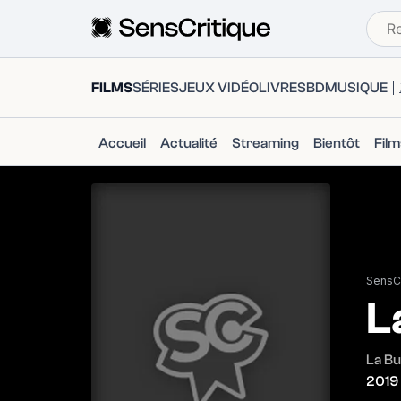
FILMS
SÉRIES
JEUX VIDÉO
LIVRES
BD
MUSIQUE
Accueil
Actualité
Streaming
Bientôt
Fil
SensCr
L
La B
2019