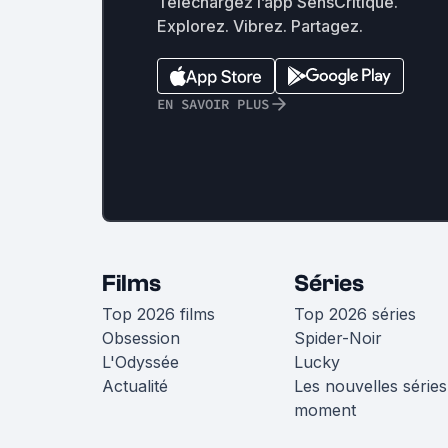
Téléchargez l’app SensCritique.
Explorez. Vibrez. Partagez.
EN SAVOIR PLUS
Films
Séries
Top 2026 films
Top 2026 séries
Obsession
Spider-Noir
L'Odyssée
Lucky
Actualité
Les nouvelles séries
moment