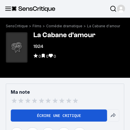
SensCritique
>
Films
>
Comédie dramatique
>
La Cabane d'amour
La Cabane d'amour
1924
0
0
0
Ma note
ÉCRIRE UNE CRITIQUE