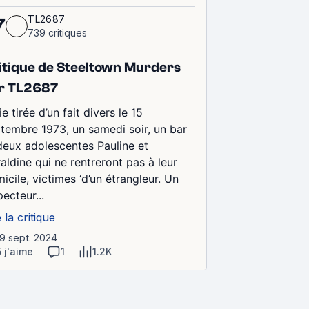
TL2687
7
739 critiques
itique de Steeltown Murders
r TL2687
ie tirée d’un fait divers le 15
tembre 1973, un samedi soir, un bar
deux adolescentes Pauline et
aldine qui ne rentreront pas à leur
icile, victimes ‘d’un étrangleur. Un
pecteur...
e la critique
29 sept. 2024
5 j'aime
1
1.2K