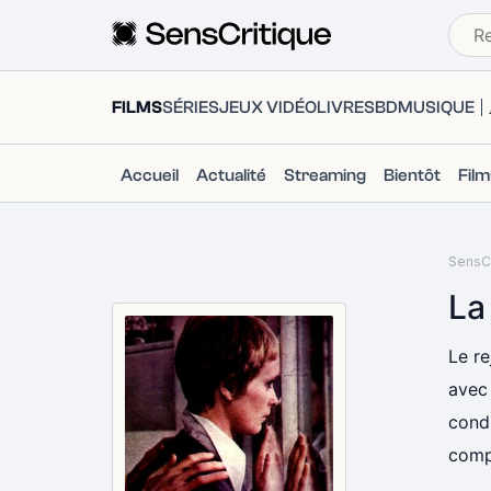
FILMS
SÉRIES
JEUX VIDÉO
LIVRES
BD
MUSIQUE
Accueil
Actualité
Streaming
Bientôt
Fil
SensCr
La
Le re
avec 
condi
comp