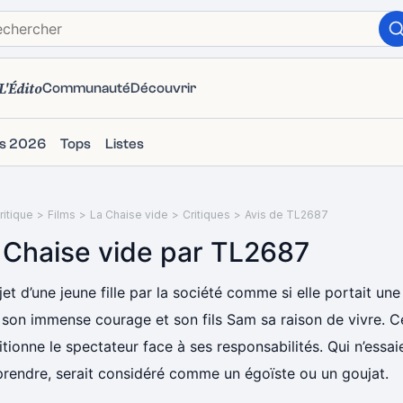
L'Édito
Communauté
Découvrir
ms 2026
Tops
Listes
itique
>
Films
>
La Chaise vide
>
Critiques
>
Avis de TL2687
 Chaise vide par TL2687
jet d’une jeune fille par la société comme si elle portait une 
son immense courage et son fils Sam sa raison de vivre. Ce 
tionne le spectateur face à ses responsabilités. Qui n’essaie
rendre, serait considéré comme un égoïste ou un goujat.