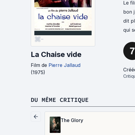
Le fi
bon j
dit p
qui s
-
7
La Chaise vide
Film
de
Pierre Jallaud
Créé
(
1975
)
Criti
DU MÊME CRITIQUE
The Glory