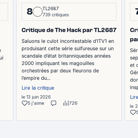
TL2687
8
739 critiques
Critique de The Hack par TL2687
Cr
pa
Saluons le culot incontestable d’ITV1 en
produisant cette série sulfureuse sur un
e
Sér
scandale d’état britanniquedes années
ui
sep
2000 impliquant les magouilles
et 
orchestrées par deux fleurons de
Gér
l’empire du...
dom
ins
Lire la critique
Lir
le 13 juin 2026
5 j'aime
726
le 