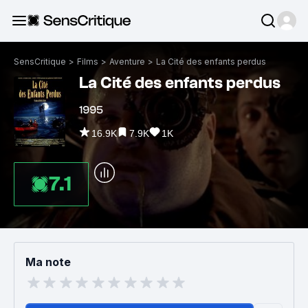
SensCritique
>
Films
>
Aventure
>
La Cité des enfants perdus
La Cité des enfants perdus
1995
16.9K
7.9K
1K
7.1
Ma note