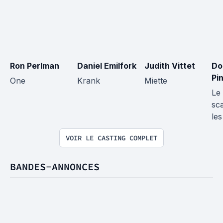
Ron Perlman
Daniel Emilfork
Judith Vittet
Do
Pi
One
Krank
Miette
Le 
sc
les
VOIR LE CASTING COMPLET
BANDES-ANNONCES