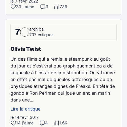
le 7 févr. 2022
33 j'aime
3
789
archibal
7
737 critiques
Olivia Twist
Un des films qui a remis le steampunk au goût
du jour et c'est vrai que graphiquement ça a de
la gueule à l'instar de la distribution. On y trouve
en effet pas mal de gueules pittoresques ou de
physiques étranges dignes de Freaks. En tête de
gondole Ron Perlman qui joue un ancien marin
dans une...
Lire la critique
le 14 févr. 2017
14 j'aime
4
1.6K