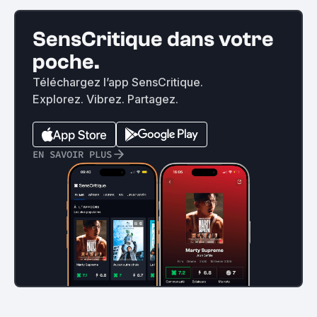
SensCritique dans votre
poche.
Téléchargez l’app SensCritique.
Explorez. Vibrez. Partagez.
EN SAVOIR PLUS