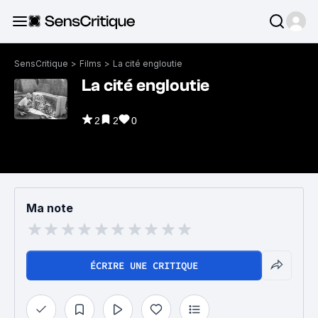
SensCritique
>
Films
>
La cité engloutie
La cité engloutie
2
2
0
Ma note
ÉCRIRE UNE CRITIQUE