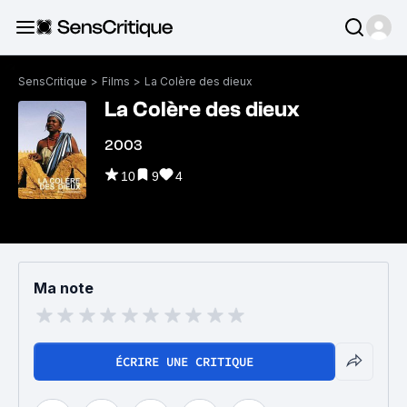
SensCritique
>
Films
>
La Colère des dieux
La Colère des dieux
2003
10
9
4
Ma note
ÉCRIRE UNE CRITIQUE