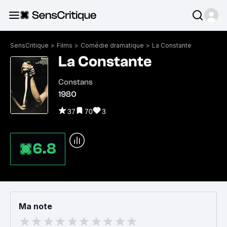
SensCritique
>
Films
>
Comédie dramatique
>
La Constante
La Constante
Constans
1980
37
70
3
6.8
Ma note