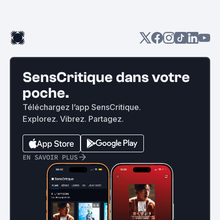
SensCritique dans votre
poche.
Téléchargez l’app SensCritique.
Explorez. Vibrez. Partagez.
EN SAVOIR PLUS