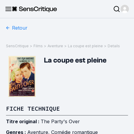
Retour
SensCritique
>
Films
>
Aventure
>
La coupe est pleine
>
Details
La coupe est pleine
FICHE TECHNIQUE
Titre original :
The Party's Over
Genres :
Aventure
,
Comédie romantique