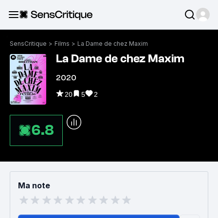
SensCritique
>
Films
>
La Dame de chez Maxim
La Dame de chez Maxim
2020
20
5
2
6.8
Ma note