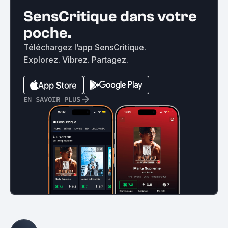
SensCritique dans votre
poche.
Téléchargez l’app SensCritique.
Explorez. Vibrez. Partagez.
EN SAVOIR PLUS