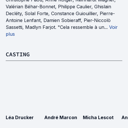
Valérian Béhar-Bonnet, Philippe Caulier, Ghislain
Decléty, Solal Forte, Constance Guiouillier, Pierre-
Antoine Lenfant, Damien Sobieraff, Pier-Niccolò
Sassetti, Madlyn Farjot. "Cela ressemble à un...
Voir
plus
CASTING
Léa Drucker
André Marcon
Micha Lescot
An