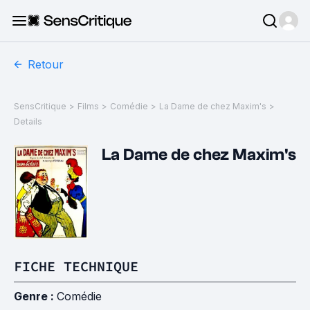
Retour
SensCritique
>
Films
>
Comédie
>
La Dame de chez Maxim's
>
Details
La Dame de chez Maxim's
FICHE TECHNIQUE
Genre :
Comédie