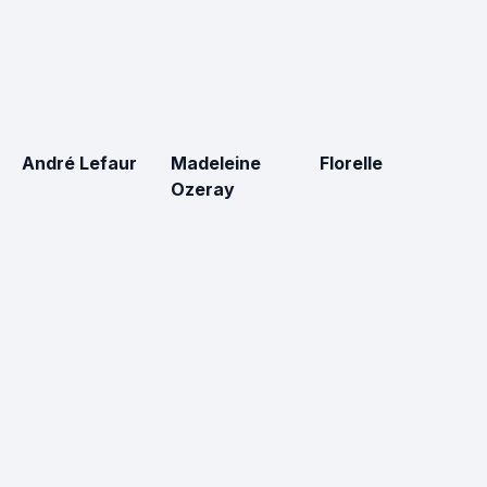
André Lefaur
Madeleine
Florelle
C
Ozeray
L