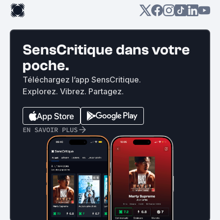
SensCritique dans votre
poche.
Téléchargez l’app SensCritique.
Explorez. Vibrez. Partagez.
EN SAVOIR PLUS