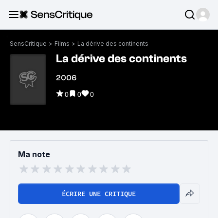
SensCritique
>
Films
>
La dérive des continents
La dérive des continents
2006
0
0
0
Ma note
ÉCRIRE UNE CRITIQUE