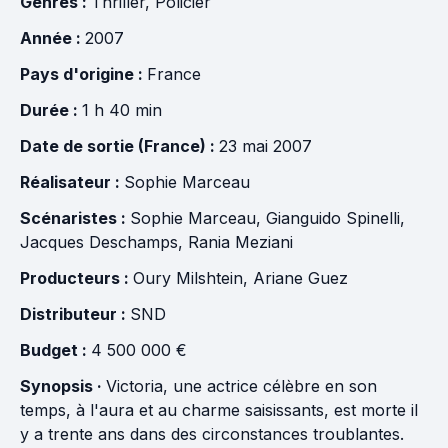
Genres :
Thriller
,
Policier
Année :
2007
Pays d'origine :
France
Durée :
1 h 40 min
Date de sortie (France) :
23 mai 2007
Réalisateur :
Sophie Marceau
Scénaristes :
Sophie Marceau
,
Gianguido Spinelli
,
Jacques Deschamps
,
Rania Meziani
Producteurs :
Oury Milshtein
,
Ariane Guez
Distributeur :
SND
Budget :
4 500 000 €
Synopsis ·
Victoria, une actrice célèbre en son
temps, à l'aura et au charme saisissants, est morte il
y a trente ans dans des circonstances troublantes.