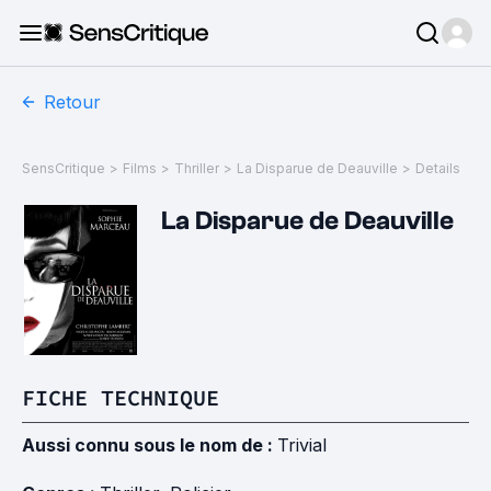
Retour
SensCritique
>
Films
>
Thriller
>
La Disparue de Deauville
>
Details
La Disparue de Deauville
FICHE TECHNIQUE
Aussi connu sous le nom de :
Trivial