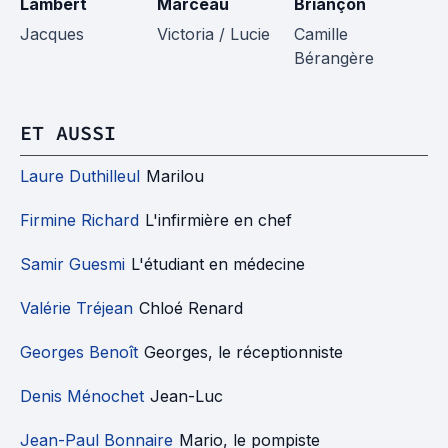
Lambert
Marceau
Briançon
Pi
Jacques
Victoria / Lucie
Camille
Bérangère
ET AUSSI
Laure Duthilleul
Marilou
Firmine Richard
L'infirmière en chef
Samir Guesmi
L'étudiant en médecine
Valérie Tréjean
Chloé Renard
Georges Benoît
Georges, le réceptionniste
Denis Ménochet
Jean-Luc
Jean-Paul Bonnaire
Mario, le pompiste