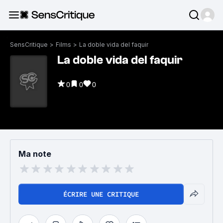
SensCritique
>
Films
>
La doble vida del faquir
La doble vida del faquir
0
0
0
Ma note
ÉCRIRE UNE CRITIQUE