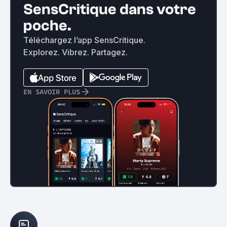
SensCritique dans votre
poche.
Téléchargez l’app SensCritique.
Explorez. Vibrez. Partagez.
EN SAVOIR PLUS