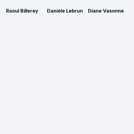
Raoul Billerey
Danièle Lebrun
Diane Vasonne
G
B