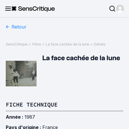
Retour
SensCritique
>
Films
>
La face cachée de la lune
>
Details
La face cachée de la lune
FICHE TECHNIQUE
Année :
1987
Pays d'origine :
France