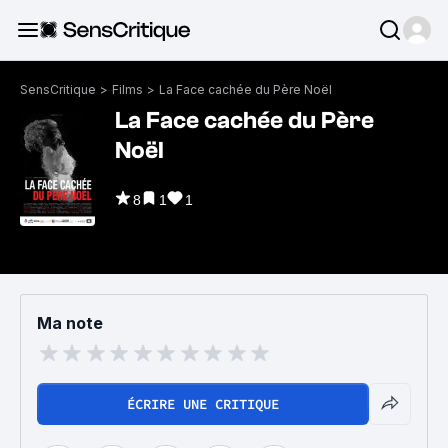
SensCritique
>
Films
>
La Face cachée du Père Noël
La Face cachée du Père
Noël
8
1
1
Ma note
ÉCRIRE UNE CRITIQUE