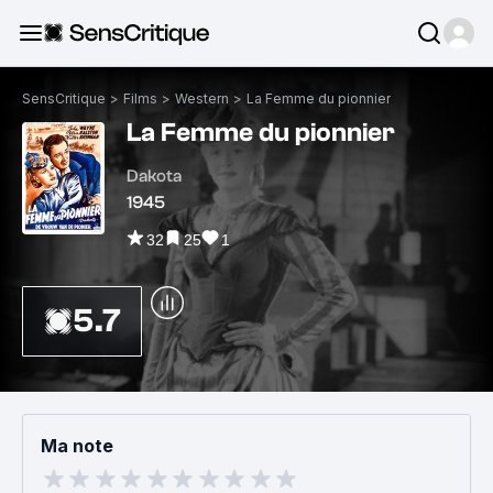
SensCritique
>
Films
>
Western
>
La Femme du pionnier
La Femme du pionnier
Dakota
1945
32
25
1
5.7
Ma note