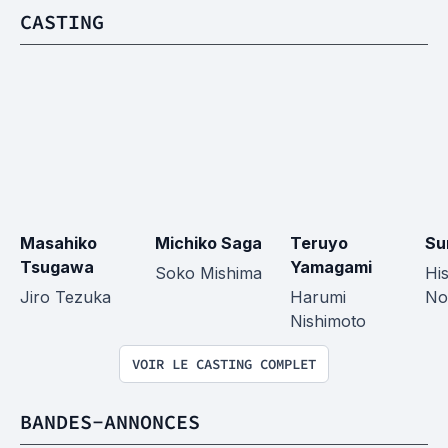
CASTING
Masahiko 
Michiko Saga
Teruyo 
Su
Tsugawa
Yamagami
Soko Mishima
Hi
Jiro Tezuka
Harumi 
No
Nishimoto
VOIR LE CASTING COMPLET
BANDES-ANNONCES