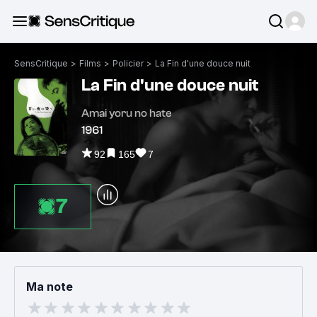
SensCritique
>
Films
>
Policier
>
La Fin d'une douce nuit
La Fin d'une douce nuit
Amai yoru no hate
1961
92
165
7
7
Ma note