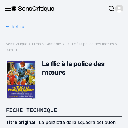
Retour
SensCritique
>
Films
>
Comédie
>
La flic à la police des mœurs
>
Details
La flic à la police des
mœurs
FICHE TECHNIQUE
Titre original :
La poliziotta della squadra del buon