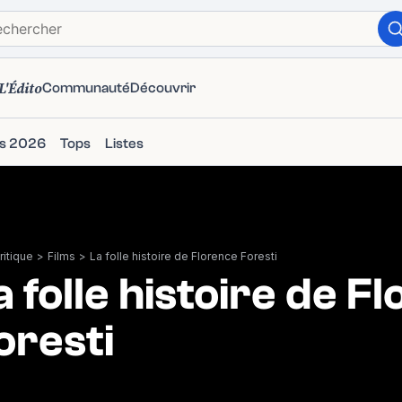
L'Édito
Communauté
Découvrir
ms 2026
Tops
Listes
itique
>
Films
>
La folle histoire de Florence Foresti
a folle histoire de F
oresti