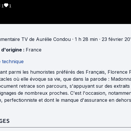
1
1
mentaire TV
de
Aurélie Condou
· 1 h 28 min
· 23 février 2
 d'origine :
France
e technique
ant parmi les humoristes préférés des Français, Florence Fo
tacles où elle évoque sa vie, que dans la parodie : Madon
cument retrace son parcours, s'appuyant sur des extraits d
ignages de nombreux proches. C'est l'occasion, notamment
, perfectionniste et dont le manque d'assurance en dehors 
GES