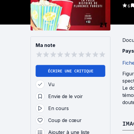
6
Docu
Ma note
Pays
Fich
ÉCRIRE UNE CRITIQUE
Figur
spec
Vu
Le do
témo
Envie de le voir
doute
En cours
Coup de cœur
IMA
Ajouter à une liste