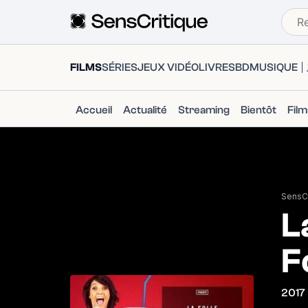
FILMS
SÉRIES
JEUX VIDÉO
LIVRES
BD
MUSIQUE
Accueil
Actualité
Streaming
Bientôt
Fil
SensCr
L
F
2017