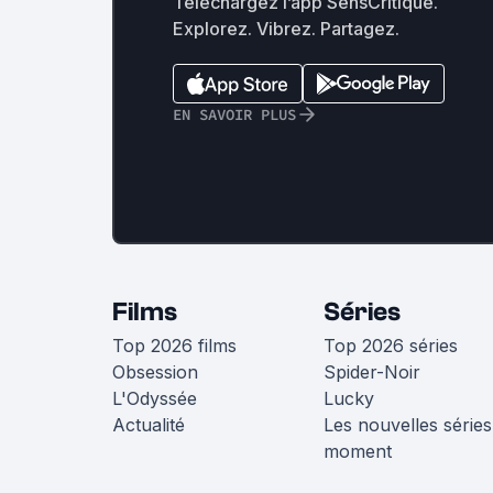
Téléchargez l’app SensCritique.
Explorez. Vibrez. Partagez.
EN SAVOIR PLUS
Films
Séries
Top 2026 films
Top 2026 séries
Obsession
Spider-Noir
L'Odyssée
Lucky
Actualité
Les nouvelles séries
moment