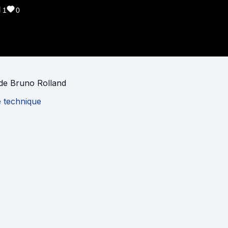
1
0
de
Bruno Rolland
e technique