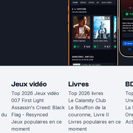
Jeux vidéo
Livres
B
Top 2026 Jeux vidéo
Top 2026 livres
To
007 First Light
Le Calamity Club
Une
Assassin's Creed: Black
Le Bouffon de la
La 
 du
Flag - Resynced
couronne, Livre II
One
Jeux populaires en ce
Livres populaires en ce
Act
moment
moment