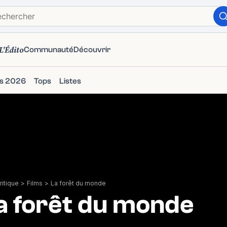
L'Édito
Communauté
Découvrir
ms 2026
Tops
Listes
itique
>
Films
>
La forêt du monde
a forêt du monde