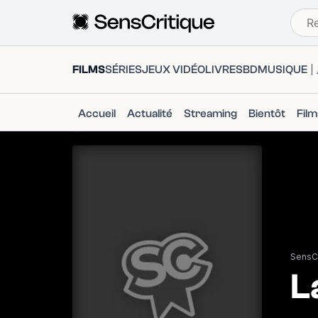
FILMS
SÉRIES
JEUX VIDÉO
LIVRES
BD
MUSIQUE
Accueil
Actualité
Streaming
Bientôt
Fil
SensCr
L