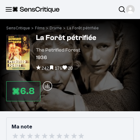
SensCritique
>
Films
>
Drame
>
La Forêt pétrifiée
La Forêt pétrifiée
The Petrified Forest
1936
242
176
20
6.8
Ma note