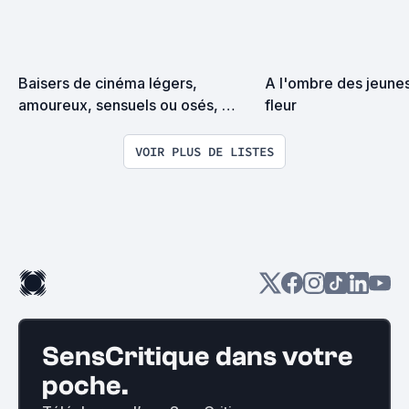
Baisers de cinéma légers, 
A l'ombre des jeunes 
amoureux, sensuels ou osés, 
fleur
ceux qui m'ont troublée, émue, 
éblouie ou chamboulée dans des 
VOIR PLUS DE LISTES
scènes plus ou moins mythiques 
qui m'ont donné envie de 
traverser l'écran
SensCritique dans votre
poche.