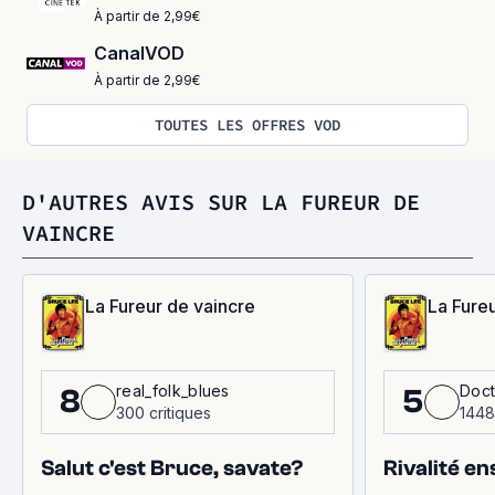
À partir de 2,99€
CanalVOD
À partir de 2,99€
TOUTES LES OFFRES VOD
D'AUTRES AVIS SUR LA FUREUR DE
VAINCRE
La Fureur de vaincre
La Fure
real_folk_blues
Doct
8
5
300 critiques
1448
Salut c'est Bruce, savate?
Rivalité e