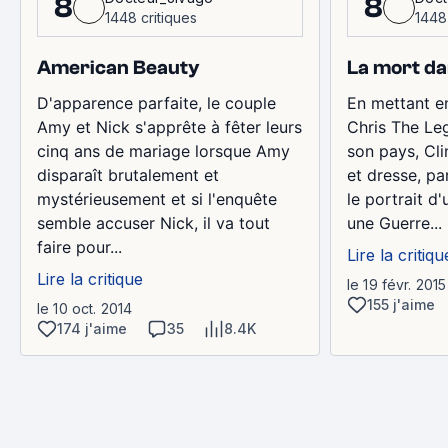
8
8
1448 critiques
1448 
American Beauty
La mort da
D'apparence parfaite, le couple
En mettant en
Amy et Nick s'apprête à fêter leurs
Chris The Le
cinq ans de mariage lorsque Amy
son pays, Cl
disparaît brutalement et
et dresse, par
mystérieusement et si l'enquête
le portrait d
semble accuser Nick, il va tout
une Guerre...
faire pour...
Lire la critiqu
Lire la critique
le 19 févr. 2015
155 j'aime
le 10 oct. 2014
174 j'aime
35
8.4K