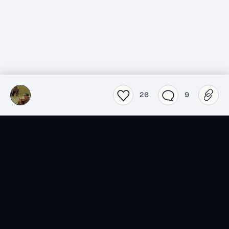
26
9
SensCritique dans votre
poche.
Téléchargez l’app SensCritique.
Explorez. Vibrez. Partagez.