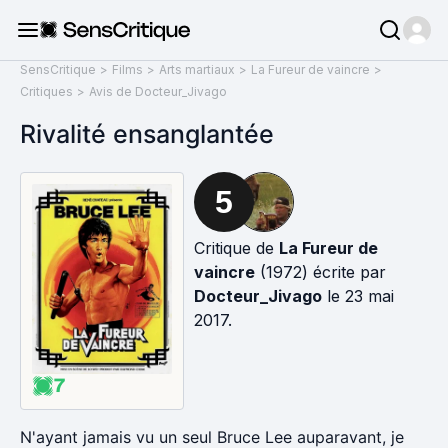
SensCritique
>
Films
>
Arts martiaux
>
La Fureur de vaincre
>
Critiques
>
Avis de Docteur_Jivago
Rivalité ensanglantée
5
Critique de
La Fureur de
vaincre
(1972) écrite par
Docteur_Jivago
le 23 mai
2017.
7
N'ayant jamais vu un seul Bruce Lee auparavant, je