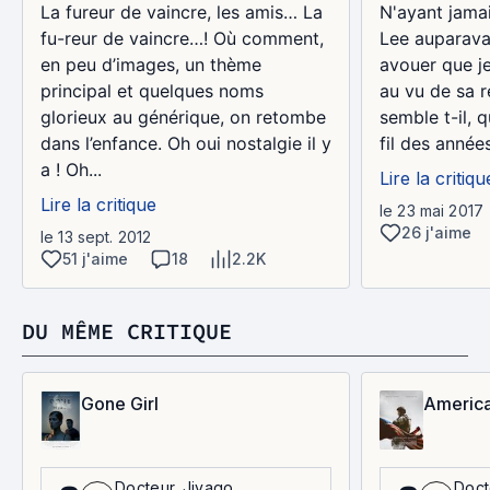
La fureur de vaincre, les amis… La
N'ayant jamai
fu-reur de vaincre…! Où comment,
Lee auparavan
en peu d’images, un thème
avouer que j
principal et quelques noms
au vu de sa r
glorieux au générique, on retombe
semble t-il, q
dans l’enfance. Oh oui nostalgie il y
fil des années
a ! Oh...
Lire la critiqu
Lire la critique
le 23 mai 2017
26 j'aime
le 13 sept. 2012
51 j'aime
18
2.2K
DU MÊME CRITIQUE
Gone Girl
America
Docteur_Jivago
Doct