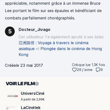
appréciable, notamment grâce à un immense Bruce
Lee portant le film sur ses épaules et bénéficiant de
combats parfaitement chorégraphiés.
Docteur_Jivago
5
Cet utilisateur l'a également ajouté à ses listes
亞洲路徑 : Voyage à travers le cinéma
asiatique
et
Plongée dans le cinéma de Hong
Kong
Critique lue
1.3K
fois
Créée
le 23 mai 2017
26 j'aime
9
VOIR LE FILM
UniversCiné
À partir de 2,99€
LaCinétek