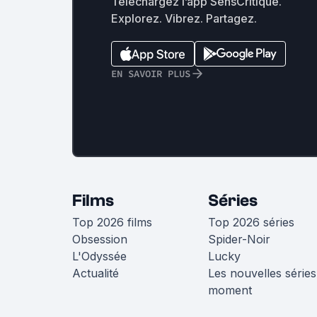
Téléchargez l’app SensCritique.
Explorez. Vibrez. Partagez.
EN SAVOIR PLUS
Films
Séries
Top 2026 films
Top 2026 séries
Obsession
Spider-Noir
L'Odyssée
Lucky
Actualité
Les nouvelles séries
moment