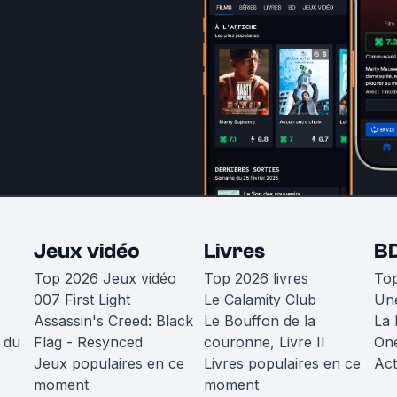
Jeux vidéo
Livres
B
Top 2026 Jeux vidéo
Top 2026 livres
To
007 First Light
Le Calamity Club
Une
Assassin's Creed: Black
Le Bouffon de la
La 
 du
Flag - Resynced
couronne, Livre II
One
Jeux populaires en ce
Livres populaires en ce
Act
moment
moment