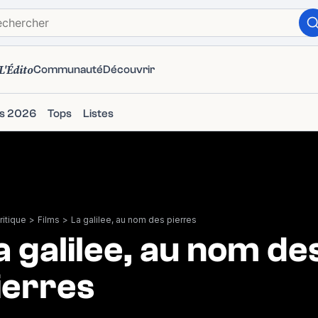
L'Édito
Communauté
Découvrir
ms 2026
Tops
Listes
itique
>
Films
>
La galilee, au nom des pierres
a galilee, au nom de
ierres