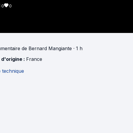
0
0
mentaire
de
Bernard Mangiante
· 1 h
 d'origine :
France
e technique