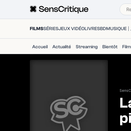
FILMS
SÉRIES
JEUX VIDÉO
LIVRES
BD
MUSIQUE
Accueil
Actualité
Streaming
Bientôt
Fil
SensCr
L
p