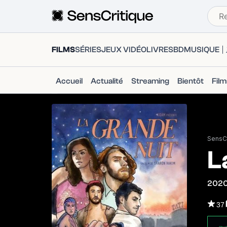
FILMS
SÉRIES
JEUX VIDÉO
LIVRES
BD
MUSIQUE
Accueil
Actualité
Streaming
Bientôt
Fil
SensCr
L
202
37