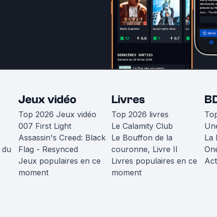
Jeux vidéo
Livres
B
Top 2026 Jeux vidéo
Top 2026 livres
To
007 First Light
Le Calamity Club
Une
Assassin's Creed: Black
Le Bouffon de la
La 
 du
Flag - Resynced
couronne, Livre II
One
Jeux populaires en ce
Livres populaires en ce
Act
moment
moment