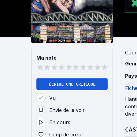
Cour
Ma note
Genr
Pays
ÉCRIRE UNE CRITIQUE
Fich
Vu
Hanti
contr
Envie de le voir
dive
En cours
CAS
Coup de cœur