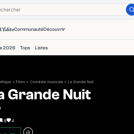
L'Édito
Communauté
Découvrir
ms 2026
Tops
Listes
itique
>
Films
>
Comédie musicale
>
La Grande Nuit
a Grande Nuit
0
8
4