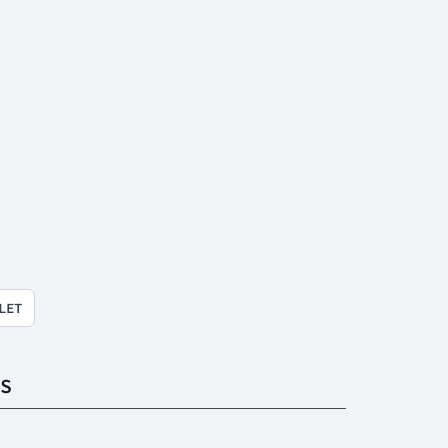
LET
S