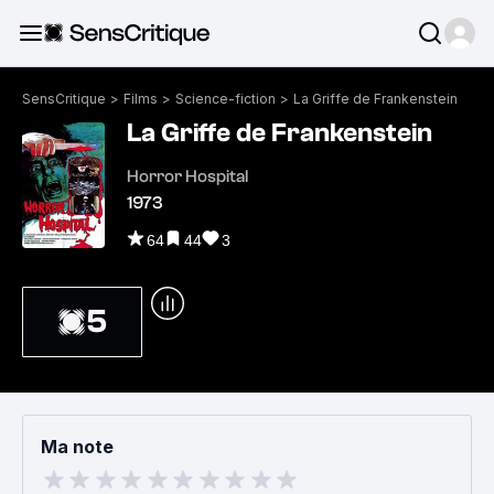
SensCritique
>
Films
>
Science-fiction
>
La Griffe de Frankenstein
La Griffe de Frankenstein
Horror Hospital
1973
64
44
3
5
Ma note