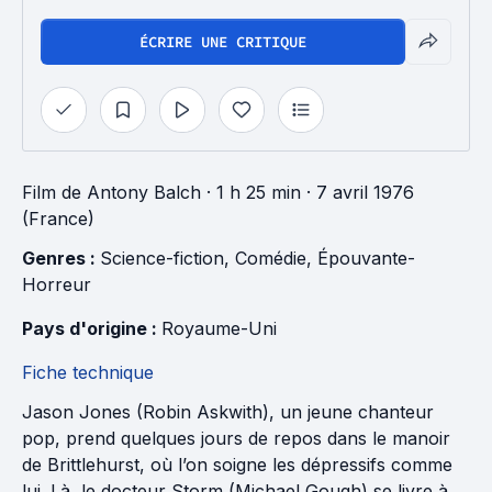
ÉCRIRE UNE CRITIQUE
Film
de
Antony Balch
· 1 h 25 min
· 7 avril 1976
(France)
Genres : 
Science-fiction
, 
Comédie
, 
Épouvante-
Horreur
Pays d'origine : 
Royaume-Uni
Fiche technique
Jason Jones (Robin Askwith), un jeune chanteur
pop, prend quelques jours de repos dans le manoir
de Brittlehurst, où l’on soigne les dépressifs comme
lui. Là, le docteur Storm (Michael Gough) se livre à