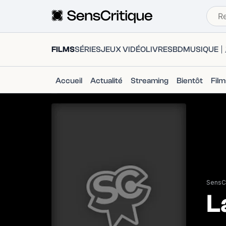
FILMS
SÉRIES
JEUX VIDÉO
LIVRES
BD
MUSIQUE
Accueil
Actualité
Streaming
Bientôt
Fil
SensCr
L