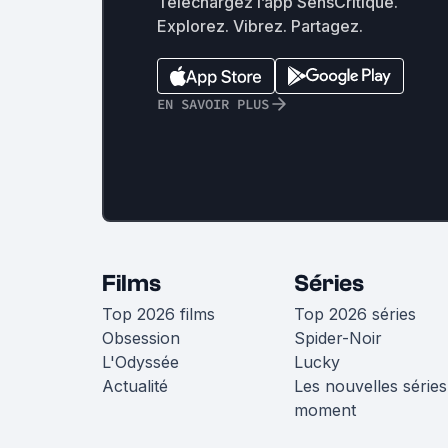
Téléchargez l’app SensCritique.
Explorez. Vibrez. Partagez.
EN SAVOIR PLUS
Films
Séries
Top 2026 films
Top 2026 séries
Obsession
Spider-Noir
L'Odyssée
Lucky
Actualité
Les nouvelles séries
moment