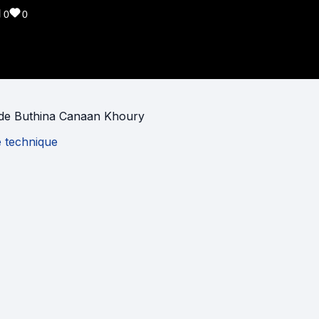
0
0
de
Buthina Canaan Khoury
e technique