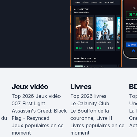
Jeux vidéo
Livres
B
Top 2026 Jeux vidéo
Top 2026 livres
To
007 First Light
Le Calamity Club
Une
Assassin's Creed: Black
Le Bouffon de la
La 
 du
Flag - Resynced
couronne, Livre II
One
Jeux populaires en ce
Livres populaires en ce
Act
moment
moment