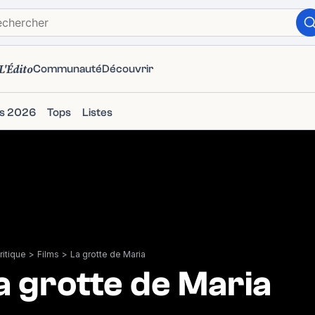
L'Édito
Communauté
Découvrir
ms 2026
Tops
Listes
itique
>
Films
>
La grotte de Maria
a grotte de Maria