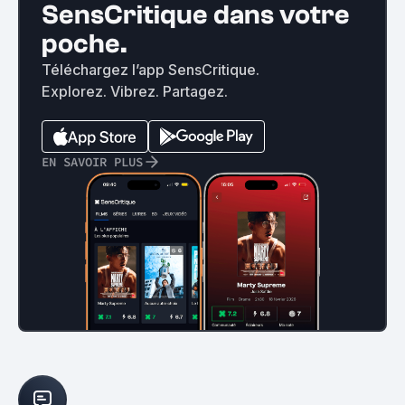
SensCritique dans votre
poche.
Téléchargez l’app SensCritique.
Explorez. Vibrez. Partagez.
EN SAVOIR PLUS