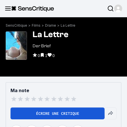
SensCritique
>
Films
>
Drame
>
La Lettre
La Lettre
Der Brief
0
1
0
Ma note
ÉCRIRE UNE CRITIQUE