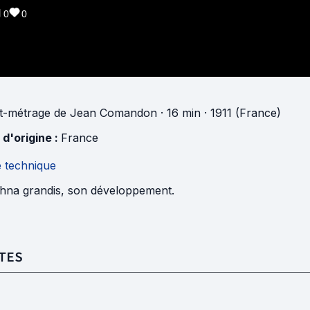
0
0
t-métrage
de
Jean Comandon
· 16 min
· 1911 (France)
 d'origine :
France
e technique
hna grandis, son développement.
TES