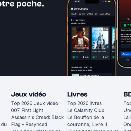
otre poche.
Jeux vidéo
Livres
B
Top 2026 Jeux vidéo
Top 2026 livres
To
007 First Light
Le Calamity Club
Une
Assassin's Creed: Black
Le Bouffon de la
La 
 du
Flag - Resynced
couronne, Livre II
One