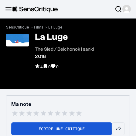
SensCritique
>
Films
>
La Luge
La Luge
The Sled / Belchonok i sanki
2016
4
0
0
Ma note
ÉCRIRE UNE CRITIQUE