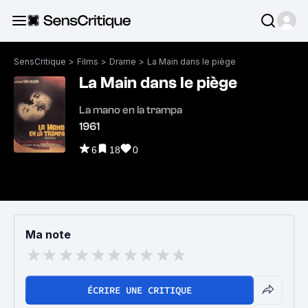
SensCritique
>
Films
>
Drame
>
La Main dans le piège
La Main dans le piège
La mano en la trampa
1961
6
18
0
Ma note
ÉCRIRE UNE CRITIQUE