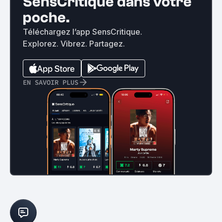
SensCritique dans votre
poche.
Téléchargez l’app SensCritique.
Explorez. Vibrez. Partagez.
EN SAVOIR PLUS