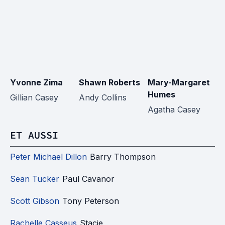
Yvonne Zima
Shawn Roberts
Mary-Margaret
G
Humes
Gillian Casey
Andy Collins
Dr
Agatha Casey
Ko
ET AUSSI
Peter Michael Dillon
Barry Thompson
Sean Tucker
Paul Cavanor
Scott Gibson
Tony Peterson
Rachelle Casseus
Stacie