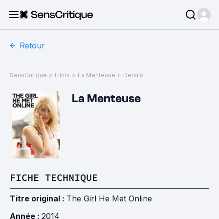
Retour
SensCritique
>
Films
>
La Menteuse
>
Details
La Menteuse
FICHE TECHNIQUE
Titre original :
The Girl He Met Online
Année :
2014