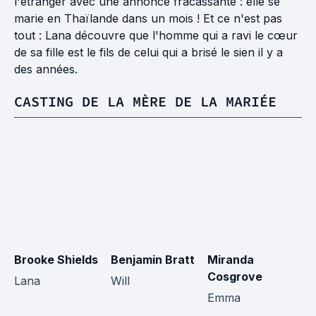
l'étranger avec une annonce fracassante : elle se
marie en Thaïlande dans un mois ! Et ce n'est pas
tout : Lana découvre que l'homme qui a ravi le cœur
de sa fille est le fils de celui qui a brisé le sien il y a
des années.
CASTING DE LA MÈRE DE LA MARIÉE
Brooke Shields
Benjamin Bratt
Miranda
Ra
Cosgrove
Lana
Will
Ja
Emma