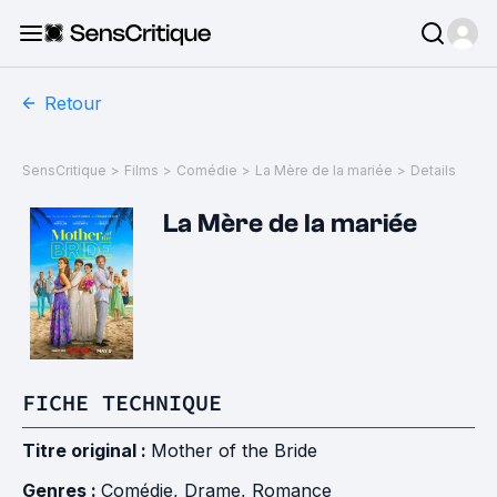
Retour
SensCritique
>
Films
>
Comédie
>
La Mère de la mariée
>
Details
La Mère de la mariée
FICHE TECHNIQUE
Titre original :
Mother of the Bride
Genres :
Comédie
,
Drame
,
Romance